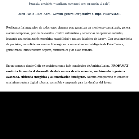
Potencia, precisión y confianza que mantienen en marcha al país”.
Juan Pablo Luco Korn, Gerente general corporativo Grupo PROPAMAT.
Realizamos la integración de todos estos sistemas para garantizar un monitoreo centralizado, generar
alarmas tempranas, gestión de eventos, control automático y secuencias de operación robustas,
logrando una optimización energética, trazabilidad y registro histórico de datos*. Con esta ingeniería
de precisión, consolidamos nuestro liderazgo en la automatización inteligente de Data Centers,
garantizando infraestructuras seguras, sustentables y de clase mundial.
En un contexto donde Chile se posiciona como hub tecnológico de América Latina,
PROPAMAT
continúa liderando el desarrollo de data centers de alto estándar, combinando ingeniería
avanzada, eficiencia energética y automatización inteligente.
Nuestro compromiso es construir
una infraestructura digital robusta, sostenible y preparada para los desafíos del futuro.