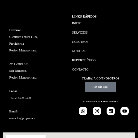
LINKS RÁPIDOS
INICIO
Dirección:
SERVICIOS
Clemente Fabres 1190,
NOSOTROS
Providencia,
Región Metropolitana.
NOTICIAS
REPORTE ÉTICO
Av. Central 484,
CONTACTO
San Bernardo,
Región Metropolitana.
TRABAJA CON NOSOTROS
Haz clic aquí
Fono:
+56 2 2369 6300
SÍGUENOS EN NUESTRAS REDES
Email:
contacto@propamat.cl