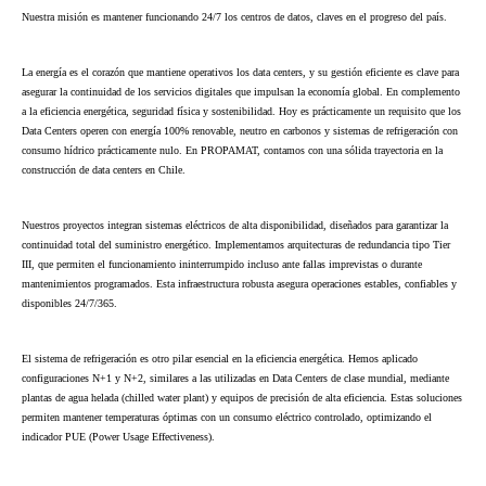
Nuestra misión es mantener funcionando 24/7 los centros de datos, claves en el progreso del país.
La energía es el corazón que mantiene operativos los data centers, y su gestión eficiente es clave para
asegurar la continuidad de los servicios digitales que impulsan la economía global. En complemento
a la eficiencia energética, seguridad física y sostenibilidad. Hoy es prácticamente un requisito que los
Data Centers operen con energía 100% renovable, neutro en carbonos y sistemas de refrigeración con
consumo hídrico prácticamente nulo. En PROPAMAT, contamos con una sólida trayectoria en la
construcción de data centers en Chile.
Nuestros proyectos integran sistemas eléctricos de alta disponibilidad, diseñados para garantizar la
continuidad total del suministro energético. Implementamos arquitecturas de redundancia tipo Tier
III, que permiten el funcionamiento ininterrumpido incluso ante fallas imprevistas o durante
mantenimientos programados. Esta infraestructura robusta asegura operaciones estables, confiables y
disponibles 24/7/365.
El sistema de refrigeración es otro pilar esencial en la eficiencia energética. Hemos aplicado
configuraciones N+1 y N+2, similares a las utilizadas en Data Centers de clase mundial, mediante
plantas de agua helada (chilled water plant) y equipos de precisión de alta eficiencia. Estas soluciones
permiten mantener temperaturas óptimas con un consumo eléctrico controlado, optimizando el
indicador PUE (Power Usage Effectiveness).