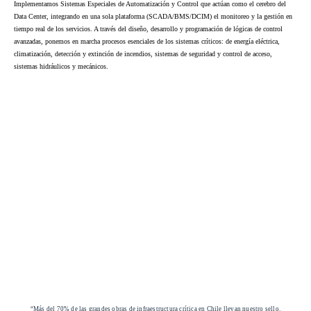
Implementamos Sistemas Especiales de Automatización y Control que actúan como el cerebro del
Data Center, integrando en una sola plataforma (SCADA/BMS/DCIM) el monitoreo y la gestión en
tiempo real de los servicios. A través del diseño, desarrollo y programación de lógicas de control
avanzadas, ponemos en marcha procesos esenciales de los sistemas críticos: de energía eléctrica,
climatización, detección y extinción de incendios, sistemas de seguridad y control de acceso,
sistemas hidráulicos y mecánicos.
“Más del 70% de las grandes obras de infraestructura crítica en Chile llevan nuestro sello.